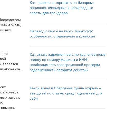
Как правильно торговать на бинарных
опционах: очевидные и неочевидные
советы для трейдеров
Посредством
ажным знать,
 лишних
Перевод с карты на карту Тинькофф:
особенности, ограничения и комиссия
, при
Как узнать задолженность по транспортному
овой
налогу по номеру машины и ИНН -
м является
необходимость своевременной проверки
ий абонента.
задолженности,алгоритм действий
сит
Какой вклад в Сбербанке лучше открыть –
анса номера
выгодный по ставке, сроку, идеальный для
вых затрат.
себя
х,
о номера.