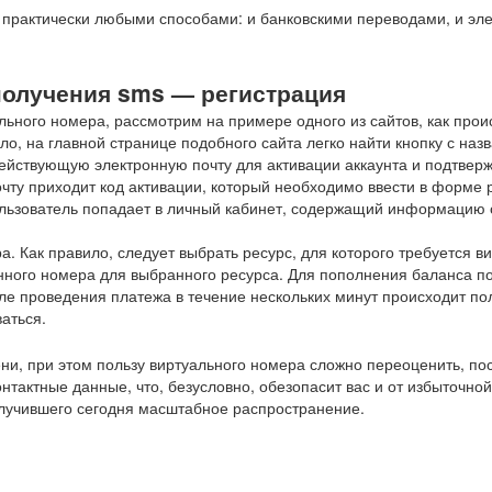
ту практически любыми способами: и банковскими переводами, и э
олучения sms — регистрация
льного номера, рассмотрим на примере одного из сайтов, как прои
ло, на главной странице подобного сайта легко найти кнопку с наз
действующую электронную почту для активации аккаунта и подтверж
очту приходит код активации, который необходимо ввести в форме 
ользователь попадает в личный кабинет, содержащий информацию 
. Как правило, следует выбрать ресурс, для которого требуется в
нного номера для выбранного ресурса. Для пополнения баланса п
ле проведения платежа в течение нескольких минут происходит по
аться.
ни, при этом пользу виртуального номера сложно переоценить, пос
нтактные данные, что, безусловно, обезопасит вас и от избыточно
лучившего сегодня масштабное распространение.