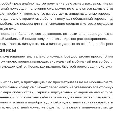
за собой чрезвычайно частое получение рекламных рассылок, ины
льный номер для получения смс, можно не отвлекаться каждые 3 м
ают пройти интересные тесты, составить индивидуальные гороскоп
всегда после отправки смс абонент получает обещанный гороскоп, 
е мобильные номера для sms, списание средств с которых осущест
емую смс.
пополняя баланс и, соответственно, не тратить напрасно денежны
ный мобильный номер получил столь широкое распространение, — 
е выставлять личную жизнь и личные данные на всеобщее обозрен
ервисы
использованием виртуального номера. Всё достаточно просто. В ин
 том числе, предоставляющих виртуальный мобильный номер беспл
твующем сайте. После, как правило, быстрой регистрации система
чных сайтах, а приходящие смс просматривает не на мобильном т
 мобильный номер смс может пересылать на указанную электронную
 номера любых стран. Сервисы виртуальных номеров не намного о
аненных и положительно себя зарекомендовавших можно отметить: 
емени и усилий и подобрать для себя идеальный вариант сервиса 
ым, что реальный номер не будет использован в мошеннических це