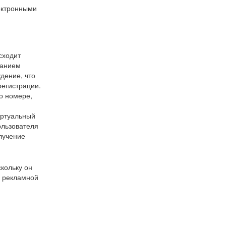
лектронными
сходит
ванием
дение, что
регистрации.
о номере,
иртуальный
ользователя
лучение
кольку он
й рекламной