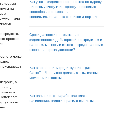
Как узнать задолженность по жкх по адресу,
ми словами —
лицевому счету и интернету - несколько
инуты на
способов использования
ы, а
специализированных сервисов и порталов
документ или
вляется
е средства.
Сроки давности по взысканию
это простое
задолженности дебиторской, по кредитам и
ие.
налогам, можно ли взыскать средства после
окончания срока давности?
тернете легко
атно.
 присваивает
Как восстановить кредитную историю в
банке? + Что нужно делать, знать, важные
моменты и нюансы
елефоне, а
 почту.
тличаются
Как начисляется заработная плата,
Hottelecom,
начисления, налоги, правила выплаты
виртуальных
лях