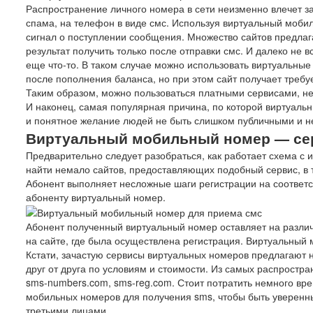
Распространение личного номера в сети неизменно влечет 
спама, на телефон в виде смс. Используя виртуальный моби
сигнал о поступлении сообщения. Множество сайтов предлаг
результат получить только после отправки смс. И далеко не 
еще что-то. В таком случае можно использовать виртуальны
после пополнения баланса, но при этом сайт получает требу
Таким образом, можно пользоваться платными сервисами, не 
И наконец, самая популярная причина, по которой виртуаль
и понятное желание людей не быть слишком публичными и н
Виртуальный мобильный номер — с
Предварительно следует разобраться, как работает схема с 
найти немало сайтов, предоставляющих подобный сервис, в
Абонент выполняет несложные шаги регистрации на соответс
абоненту виртуальный номер.
Абонент полученный виртуальный номер оставляет на разли
на сайте, где была осуществлена регистрация. Виртуальный
Кстати, зачастую сервисы виртуальных номеров предлагают
друг от друга по условиям и стоимости. Из самых распростр
sms-numbers.com, sms-reg.com. Стоит потратить немного вр
мобильных номеров для получения sms, чтобы быть уверенн
третьими лицами.