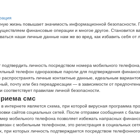
рация
тную жизнь повышает значимость информационной безопасности. 
уществляем финансовые операции и многое другое. Становится в
ваться наши личные данные нам же во вред, как избавить себя от
т подтвердить личность посредством номера мобильного телефона
ильный телефон одноразовые пароли для подтверждения финанс
не распространять личные контактные данные, идеальным варианто
ый, почту или без переадресации — в зависимости от предпочтен
 соответствует правилам личной безопасности.
приема смс
в интернете является схема, при которой вирусная программа про
ировки сайтов социальных сетей. После отправки сообщения с бал
омер мобильного телефона позволяет избежать напрасных финансо
связан с мобильным телефоном, это регистрация в социальных сетя
ах, при которых личность подтверждается посредством телефонног