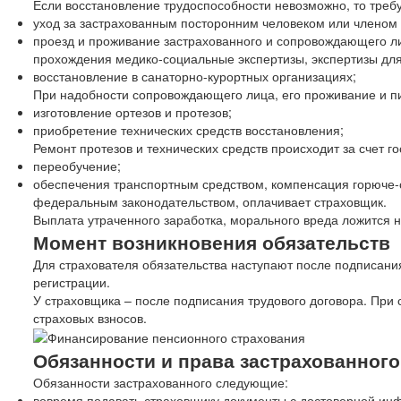
Если восстановление трудоспособности невозможно, то требу
уход за застрахованным посторонним человеком или членом 
проезд и проживание застрахованного и сопровождающего л
прохождения медико-социальные экспертизы, экспертизы для
восстановление в санаторно-курортных организациях;
При надобности сопровождающего лица, его проживание и п
изготовление ортезов и протезов;
приобретение технических средств восстановления;
Ремонт протезов и технических средств происходит за счет го
переобучение;
обеспечения транспортным средством, компенсация горюче
федеральным законодательством, оплачивает страховщик.
Выплата утраченного заработка, морального вреда ложится н
Момент возникновения обязательств
Для страхователя обязательства наступают после подписания
регистрации.
У страховщика – после подписания трудового договора. При 
страховых взносов.
Обязанности и права застрахованного
Обязанности застрахованного следующие:
вовремя подавать страховщику документы с достоверной ин