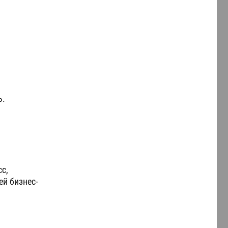
ь.
с,
й бизнес-