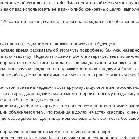
ценностные обязательства. Чтобы было понятно, объясним этот пунк
ывают вас использовать её в каких-либо конкретных целях, выполн
? Абсолютно любая, главное, чтобы она находилась в собственности
стало время рассказать об этом чуть подробнее. Как уже, наверн
а всю квартиру. Подарить можно и долю в квартире, ведь по закон
поряжаться ею как того пожелает. Причем для этого абсолютно не
зможны случаи, когда части недвижимости дарятся двум и более л
ченные обладатели недвижимости имеют право распоряжаться своей
дает свои права на недвижимость другому лицу, опять же, абсолютн
ния квартиры, доля недвижимости может перейти новому владельцу в
ия, и в более поздние сроки.
дарении долей или квартиры, этот акт совсем не прост и имеет мно
ии объясняется тем, что граница в долях и частях квартиры очень
 договора дарения доли квартиры осложняется, если есть большое
тире создавать нельзя. Как и в случае процесса дарения всей квар