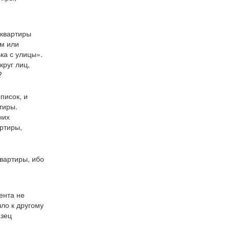
 квартиры
ом или
ка с улицы».
круг лиц,
?
писок, и
тиры.
них
артиры,
вартиры, ибо
ента не
ло к другому
азец