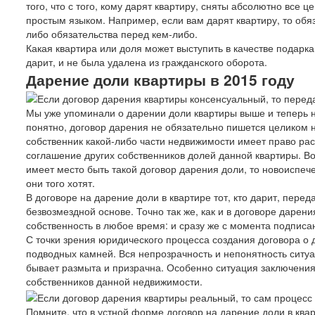
того, что с того, кому дарят квартиру, сняты абсолютно все 
простым языком. Например, если вам дарят квартиру, то обяз
либо обязательства перед кем-либо.
Какая квартира или доля может выступить в качестве подарка
дарит, и не была удалена из гражданского оборота.
Дарение доли квартиры в 2015 году
Мы уже упоминали о дарении доли квартиры выше и теперь на
понятно, договор дарения не обязательно пишется целиком н
собственник какой-либо части недвижимости имеет право рас
соглашение других собственников долей данной квартиры. Во
имеет место быть такой договор дарения доли, то новоиспе
они того хотят.
В договоре на дарение доли в квартире тот, кто дарит, пере
безвозмездной основе. Точно так же, как и в договоре даре
собственность в любое время: и сразу же с момента подписан
С точки зрения юридического процесса создания договора о 
подводных камней. Вся непрозрачность и непонятность ситуац
бывает размыта и призрачна. Особенно ситуация заключения
собственников данной недвижимости.
Помните, что в устной форме договор на дарение доли в квар