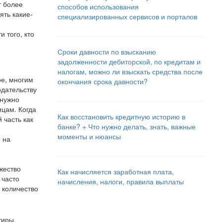
т более
способов использования
ять какие-
специализированных сервисов и порталов
 того, кто
Сроки давности по взысканию
задолженности дебиторской, по кредитам и
налогам, можно ли взыскать средства после
ое, многим
окончания срока давности?
одательству
 нужно
ицам. Когда
Как восстановить кредитную историю в
 часть как
банке? + Что нужно делать, знать, важные
моменты и нюансы
о на
жество
Как начисляется заработная плата,
 часто
начисления, налоги, правила выплаты
 количество
тиры,