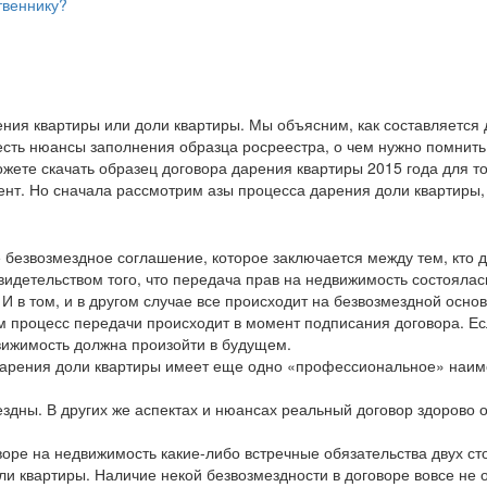
твеннику?
ния квартиры или доли квартиры. Мы объясним, как составляется 
есть нюансы заполнения образца росреестра, о чем нужно помнить,
жете скачать образец договора дарения квартиры 2015 года для то
мент. Но сначала рассмотрим азы процесса дарения доли квартиры
 безвозмездное соглашение, которое заключается между тем, кто д
видетельством того, что передача прав на недвижимость состоялас
И в том, и в другом случае все происходит на безвозмездной основ
м процесс передачи происходит в момент подписания договора. Ес
вижимость должна произойти в будущем.
дарения доли квартиры имеет еще одно «профессиональное» наим
ездны. В других же аспектах и нюансах реальный договор здорово о
воре на недвижимость какие-либо встречные обязательства двух сто
ли квартиры. Наличие некой безвозмездности в договоре вовсе не 