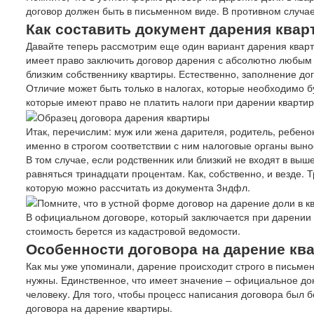
договор должен быть в письменном виде. В противном случае
Как составить документ дарения ква
Давайте теперь рассмотрим еще один вариант дарения кварт
имеет право заключить договор дарения с абсолютно любым 
близким собственнику квартиры. Естественно, заполнение дог
Отличие может быть только в налогах, которые необходимо буд
которые имеют право не платить налоги при дарении квартиры
Итак, перечислим: муж или жена дарителя, родитель, ребенок,
именно в строгом соответствии с ним налоговые органы вын
В том случае, если родственник или близкий не входят в выш
равняться тринадцати процентам. Как, собственно, и везде. 
которую можно рассчитать из документа 3ндфл.
В официальном договоре, который заключается при дарении 
стоимость берется из кадастровой ведомости.
Особенности договора на дарение кв
Как мы уже упоминали, дарение происходит строго в письме
нужны. Единственное, что имеет значение – официальное док
человеку. Для того, чтобы процесс написания договора был 
договора на дарение квартиры.