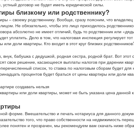
, устный договор не будет иметь юридической силы.
ртиры близкому или родственнику?
иры – своему родственнику. Вообще, сразу поясним, что владелец
лицом. Не обязательно, чтобы это лицо приходилось родственник
овора абсолютно не имеет отличий, будь то родственник или «дядь
ет уплатить. Дело в том, что налоговая инспекция регулирует тот 
 или доли квартиры. Кто входит в этот круг близких родственников
 внук, бабушка с дедушкой, родная сестра, родной брат. Вот этот с
осят свое решение, касающееся выплаты налогов при дарении квар
еперечисленный список, то ставка по налоговым сборам будет для 
Тринадцать процентов будет браться от цены квартиры или доли кв
квартиры или доли квартиры, может не быть указана цена данной к
артиры
нной форме. Вмешательство и печать нотариуса для данного докум
азательство того, что право собственности на недвижимость переш
более понятен и прозрачен, мы рекомендуем вам скачать ниже обр