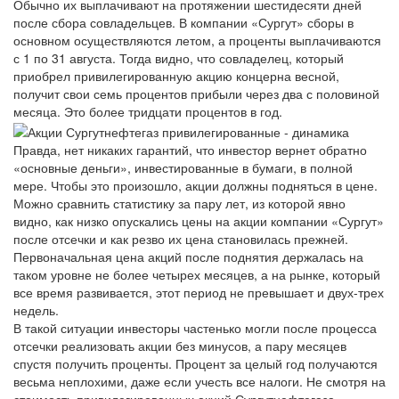
Обычно их выплачивают на протяжении шестидесяти дней
после сбора совладельцев. В компании «Сургут» сборы в
основном осуществляются летом, а проценты выплачиваются
с 1 по 31 августа. Тогда видно, что совладелец, который
приобрел привилегированную акцию концерна весной,
получит свои семь процентов прибыли через два с половиной
месяца. Это более тридцати процентов в год.
Правда, нет никаких гарантий, что инвестор вернет обратно
«основные деньги», инвестированные в бумаги, в полной
мере. Чтобы это произошло, акции должны подняться в цене.
Можно сравнить статистику за пару лет, из которой явно
видно, как низко опускались цены на акции компании «Сургут»
после отсечки и как резво их цена становилась прежней.
Первоначальная цена акций после поднятия держалась на
таком уровне не более четырех месяцев, а на рынке, который
все время развивается, этот период не превышает и двух-трех
недель.
В такой ситуации инвесторы частенько могли после процесса
отсечки реализовать акции без минусов, а пару месяцев
спустя получить проценты. Процент за целый год получаются
весьма неплохими, даже если учесть все налоги. Не смотря на
стоимость привилегированных акций Сургутнефтегаза,