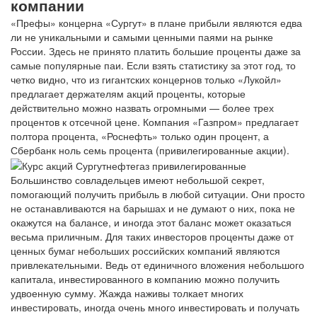
компании
«Префы» концерна «Сургут» в плане прибыли являются едва
ли не уникальными и самыми ценными паями на рынке
России. Здесь не принято платить большие проценты даже за
самые популярные паи. Если взять статистику за этот год, то
четко видно, что из гигантских концернов только «Лукойл»
предлагает держателям акций проценты, которые
действительно можно назвать огромными — более трех
процентов к отсечной цене. Компания «Газпром» предлагает
полтора процента, «Роснефть» только один процент, а
Сбербанк ноль семь процента (привилегированные акции).
Большинство совладельцев имеют небольшой секрет,
помогающий получить прибыль в любой ситуации. Они просто
не останавливаются на барышах и не думают о них, пока не
окажутся на балансе, и иногда этот баланс может оказаться
весьма приличным. Для таких инвесторов проценты даже от
ценных бумаг небольших российских компаний являются
привлекательными. Ведь от единичного вложения небольшого
капитала, инвестированного в компанию можно получить
удвоенную сумму. Жажда наживы толкает многих
инвестировать, иногда очень много инвестировать и получать