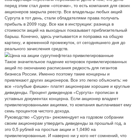
перед этим стал днем «отсечки», то есть компания для своих
акционеров закрыла реестр. Все владельцы любых акций
Сургута в тот день, стали обладателями права получать
прибыль в 2009 году. Все как в инструкции: разница в
стоимости акций на выходных показывает приблизительный
барыш. Конечно, здесь учитывается и поправка на общую
картину, и временной промежуток, от сегодняшнего дня до
реального зачисления средств.
Такое значительное падение котировок привилегированных
акций по окончанию расписания редкость для гигантов
бизнеса России. Именно поэтому такие концерны и
привлекают других акционеров. Все это легко объяснить: не
все «голубые фишки» платят акционерам хорошие и круглые
дивиденды. Процент дивидендов «Сургута» прописан в
уставных документах концерна. Если акционер владеет
привилегированными акциями, то компания выплачивает ему
семь процентов чистого дохода.
Руководство «Сургута» рекомендует на годовом собрании
своим акционерам утвердить дивиденды за прошлый год, а
это 0,5 рублей на простые акции и 1,0490 на
привилегированные. И наверно ни у кого нет сомнений, что